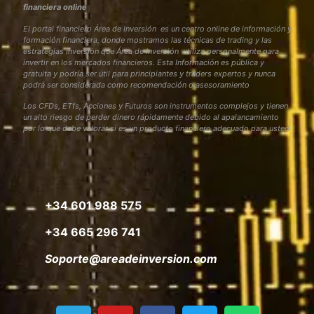
financiera online
El portal financiero Área de Inversión es un centro online de información y
formación financiera, donde mostramos las técnicas de trading y las
estrategias inversión que Área de Inversión utiliza personalmente para
invertir en los mercados financieros. Esta Información es pública y
gratuita y podría ser útil para principiantes y traders expertos y nunca
podrá ser considerada como recomendación o asesoramiento
Los CFDs, ETfs, Acciones y Futuros son instrumentos complejos y tienen
un alto riesgo de perder dinero rápidamente debido al apalancamiento
por lo que debe valorar si es un producto financiero adecuado para usted
+34 601 988 575
+34 665 296 741
Soporte@areadeinversion.com