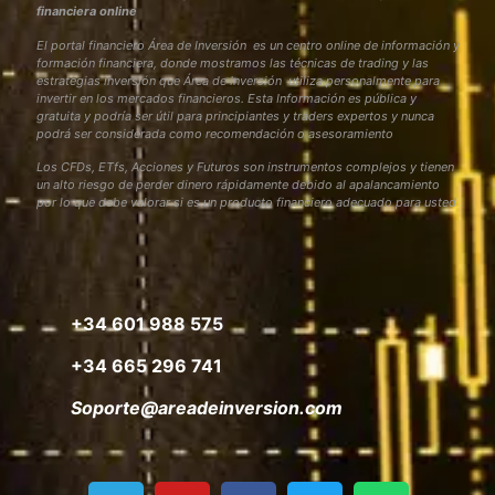
financiera online
El portal financiero Área de Inversión es un centro online de información y
formación financiera, donde mostramos las técnicas de trading y las
estrategias inversión que Área de Inversión utiliza personalmente para
invertir en los mercados financieros. Esta Información es pública y
gratuita y podría ser útil para principiantes y traders expertos y nunca
podrá ser considerada como recomendación o asesoramiento
Los CFDs, ETfs, Acciones y Futuros son instrumentos complejos y tienen
un alto riesgo de perder dinero rápidamente debido al apalancamiento
por lo que debe valorar si es un producto financiero adecuado para usted
+34 601 988 575
+34 665 296 741
Soporte@areadeinversion.com