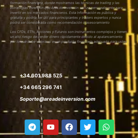
formación financiera, donde mostramos las técnicas de trading y las
estrategias inversión que Área de Inversión utiliza personalmente para
invertir en los mercados financieros. Esta Información es pública y
gratuita y podría ser útil para principiantes y traders expertos y nunca
podrá ser considerada como recomendación o asesoramiento
Los CFDs, ETfs, Acciones y Futuros son instrumentos complejos y tienen
un alto riesgo de perder dinero rápidamente debido al apalancamiento
por lo que debe valorar si es un producto financiero adecuado para usted
+34 601 988 575
+34 665 296 741
Soporte@areadeinversion.com