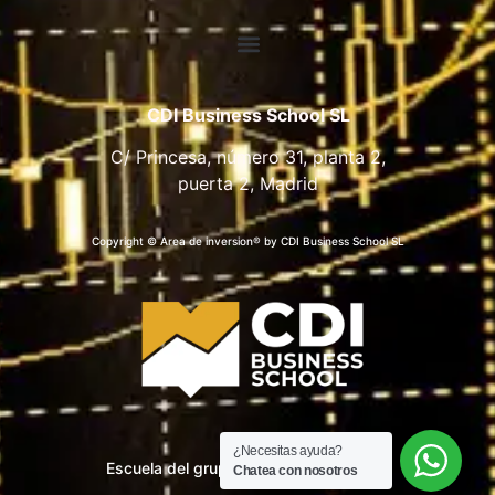
CDI Business School SL
C/ Princesa, número 31, planta 2,
puerta 2, Madrid
Copyright © Area de inversion® by CDI Business School SL
¿Necesitas ayuda?
Escuela del grupo CDI Business School
Chatea con nosotros