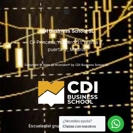
CDI Business School SL
C/ Princesa, número 31, planta 2,
puerta 2, Madrid
Copyright © Area de inversion® by CDI Business School SL
¿Necesitas ayuda?
Escuela del grupo CDI Business School
Chatea con nosotros