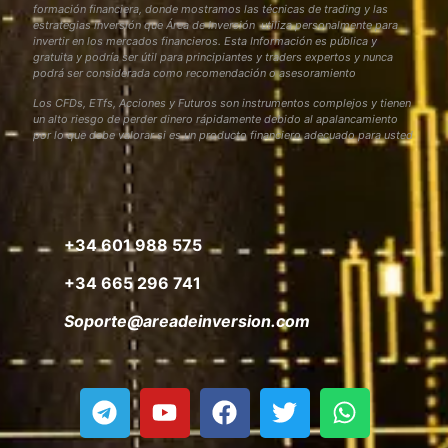
formación financiera, donde mostramos las técnicas de trading y las
estrategias inversión que Área de Inversión utiliza personalmente para
invertir en los mercados financieros. Esta Información es pública y
gratuita y podría ser útil para principiantes y traders expertos y nunca
podrá ser considerada como recomendación o asesoramiento
Los CFDs, ETfs, Acciones y Futuros son instrumentos complejos y tienen
un alto riesgo de perder dinero rápidamente debido al apalancamiento
por lo que debe valorar si es un producto financiero adecuado para usted
+34 601 988 575
+34 665 296 741
Soporte@areadeinversion.com