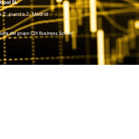
hool SL
a 2, puerta 2, Madrid
uela del grupo CDI Business School