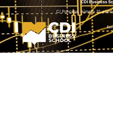
CDI Business Sc
C/ Princesa, número 31, plant
Esc