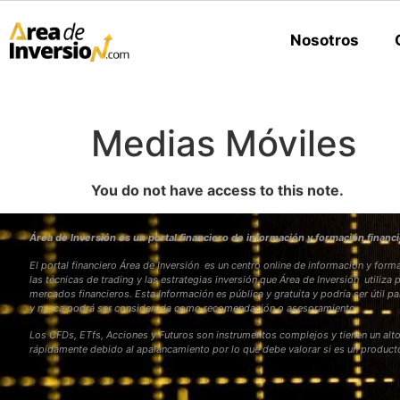
Nosotros
Medias Móviles
You do not have access to this note.
Área de Inversión es un portal financiero de información y formación financi
El portal financiero Área de Inversión es un centro online de información y fo
las técnicas de trading y las estrategias inversión que Área de Inversión utiliza 
mercados financieros. Esta Información es pública y gratuita y podría ser útil pa
y nunca podrá ser considerada como recomendación o asesoramiento
Los CFDs, ETfs, Acciones y Futuros son instrumentos complejos y tienen un alto
rápidamente debido al apalancamiento por lo que debe valorar si es un produc