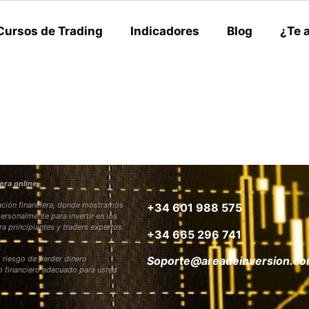
Cursos de Trading
Indicadores
Blog
¿Te 
era online
rmación financiera, donde mostramos
+34 601 988 575
personalmente para invertir en los
ra principiantes y traders expertos
+34 665 296 741
 riesgo de perder dinero
Soporte@areadeinversion.c
to financiero adecuado para usted