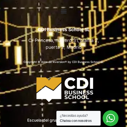
CDI Business School SL
C/ Princesa, número 31, planta 2,
puerta 2, Madrid
Copyright © Area de inversion® by CDI Business School SL
¿Necesitas ayuda?
Escuela del grupo CDI Business School
Chatea con nosotros