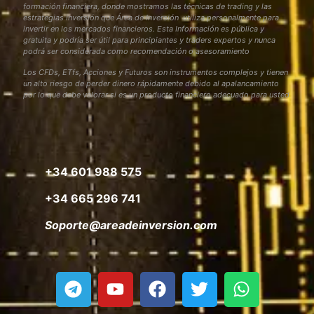
formación financiera, donde mostramos las técnicas de trading y las
estrategias inversión que Área de Inversión utiliza personalmente para
invertir en los mercados financieros. Esta Información es pública y
gratuita y podría ser útil para principiantes y traders expertos y nunca
podrá ser considerada como recomendación o asesoramiento
Los CFDs, ETfs, Acciones y Futuros son instrumentos complejos y tienen
un alto riesgo de perder dinero rápidamente debido al apalancamiento
por lo que debe valorar si es un producto financiero adecuado para usted
+34 601 988 575
+34 665 296 741
Soporte@areadeinversion.com