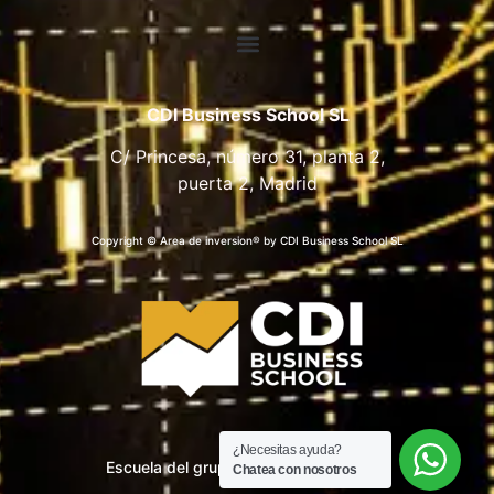
CDI Business School SL
C/ Princesa, número 31, planta 2,
puerta 2, Madrid
Copyright © Area de inversion® by CDI Business School SL
¿Necesitas ayuda?
Escuela del grupo CDI Business School
Chatea con nosotros