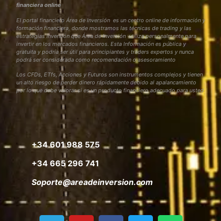
financiera online
El portal financiero Área de Inversión es un centro online de información y
formación financiera, donde mostramos las técnicas de trading y las
estrategias inversión que Área de Inversión utiliza personalmente para
invertir en los mercados financieros. Esta Información es pública y
gratuita y podría ser útil para principiantes y traders expertos y nunca
podrá ser considerada como recomendación o asesoramiento
Los CFDs, ETfs, Acciones y Futuros son instrumentos complejos y tienen
un alto riesgo de perder dinero rápidamente debido al apalancamiento
por lo que debe valorar si es un producto financiero adecuado para usted
+34 601 988 575
+34 665 296 741
Soporte@areadeinversion.com