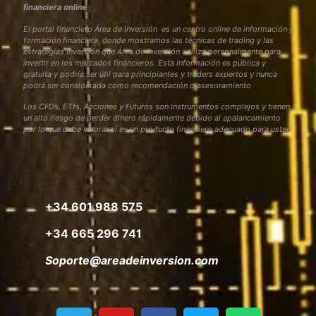
financiera online
El portal financiero Área de Inversión es un centro online de información y
formación financiera, donde mostramos las técnicas de trading y las
estrategias inversión que Área de Inversión utiliza personalmente para
invertir en los mercados financieros. Esta Información es pública y
gratuita y podría ser útil para principiantes y traders expertos y nunca
podrá ser considerada como recomendación o asesoramiento
Los CFDs, ETfs, Acciones y Futuros son instrumentos complejos y tienen
un alto riesgo de perder dinero rápidamente debido al apalancamiento
por lo que debe valorar si es un producto financiero adecuado para usted
+34 601 988 575
+34 665 296 741
Soporte@areadeinversion.com