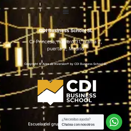
CDI Business School SL
C/ Princesa, número 31, planta 2,
puerta 2, Madrid
Copyright © Area de inversion® by CDI Business School SL
¿Necesitas ayuda?
Escuela del grupo CDI Business School
Chatea con nosotros