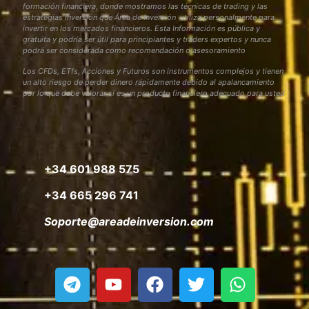
formación financiera, donde mostramos las técnicas de trading y las
estrategias inversión que Área de Inversión utiliza personalmente para
invertir en los mercados financieros. Esta Información es pública y
gratuita y podría ser útil para principiantes y traders expertos y nunca
podrá ser considerada como recomendación o asesoramiento
Los CFDs, ETfs, Acciones y Futuros son instrumentos complejos y tienen
un alto riesgo de perder dinero rápidamente debido al apalancamiento
por lo que debe valorar si es un producto financiero adecuado para usted
+34 601 988 575
+34 665 296 741
Soporte@areadeinversion.com