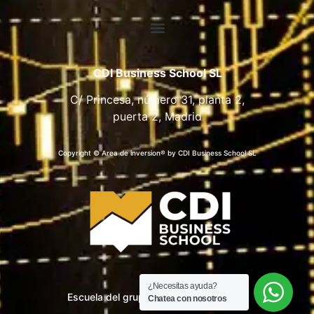
CDI Business School SL
C/ Princesa, número 31, planta 2,
puerta 2, Madrid
Copyright © Area de inversion® by CDI Business School SL
¿Necesitas ayuda?
Escuela del grupo CDI Business School
Chatea con nosotros