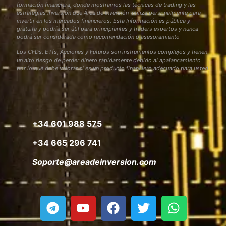
formación financiera, donde mostramos las técnicas de trading y las
estrategias inversión que Área de Inversión utiliza personalmente para
invertir en los mercados financieros. Esta Información es pública y
gratuita y podría ser útil para principiantes y traders expertos y nunca
podrá ser considerada como recomendación o asesoramiento
Los CFDs, ETfs, Acciones y Futuros son instrumentos complejos y tienen
un alto riesgo de perder dinero rápidamente debido al apalancamiento
por lo que debe valorar si es un producto financiero adecuado para usted
+34 601 988 575
+34 665 296 741
Soporte@areadeinversion.com