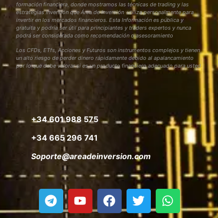
formación financiera, donde mostramos las técnicas de trading y las
estrategias inversión que Área de Inversión utiliza personalmente para
invertir en los mercados financieros. Esta Información es pública y
gratuita y podría ser útil para principiantes y traders expertos y nunca
podrá ser considerada como recomendación o asesoramiento
Los CFDs, ETfs, Acciones y Futuros son instrumentos complejos y tienen
un alto riesgo de perder dinero rápidamente debido al apalancamiento
por lo que debe valorar si es un producto financiero adecuado para usted
+34 601 988 575
+34 665 296 741
Soporte@areadeinversion.com