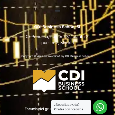
CDI Business School SL
C/ Princesa, número 31, planta 2,
puerta 2, Madrid
Copyright © Area de inversion® by CDI Business School SL
¿Necesitas ayuda?
Escuela del grupo CDI Business School
Chatea con nosotros