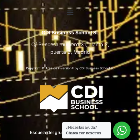
CDI Business School SL
C/ Princesa, número 31, planta 2,
puerta 2, Madrid
Copyright © Area de inversion® by CDI Business School SL
¿Necesitas ayuda?
Escuela del grupo CDI Business School
Chatea con nosotros