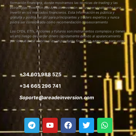
formación financiera, donde mostramos las técnicas de trading y las
estrategias inversión que Área de Inversión utiliza personalmente para
invertir en los mercados financieros. Esta Información es pública y
gratuita y podría ser útil para principiantes y traders expertos y nunca
podrá ser considerada como recomendación o asesoramiento
Los CFDs, ETfs, Acciones y Futuros son instrumentos complejos y tienen
un alto riesgo de perder dinero rápidamente debido al apalancamiento
por lo que debe valorar si es un producto financiero adecuado para usted
+34 601 988 575
+34 665 296 741
Soporte@areadeinversion.com