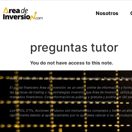
Nosotros
preguntas tutor
You do not have access to this note.
Área de Inversión es un portal financiero de información y formación financi
El portal financiero Área de Inversión es un centro online de información y fo
las técnicas de trading y las estrategias inversión que Área de Inversión utiliza 
mercados financieros. Esta Información es pública y gratuita y podría ser útil pa
y nunca podrá ser considerada como recomendación o asesoramiento
Los CFDs, ETfs, Acciones y Futuros son instrumentos complejos y tienen un alto
rápidamente debido al apalancamiento por lo que debe valorar si es un produc