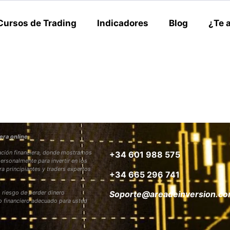
Cursos de Trading
Indicadores
Blog
¿Te 
era online
rmación financiera, donde mostramos
+34 601 988 575
personalmente para invertir en los
ra principiantes y traders expertos
+34 665 296 741
 riesgo de perder dinero
Soporte@areadeinversion.c
to financiero adecuado para usted