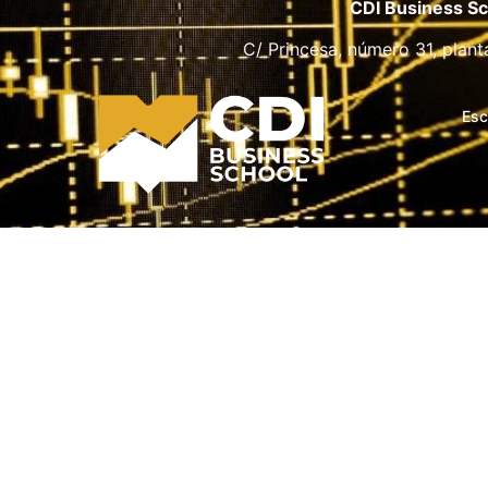
CDI Business Sc
C/ Princesa, número 31, plant
Esc