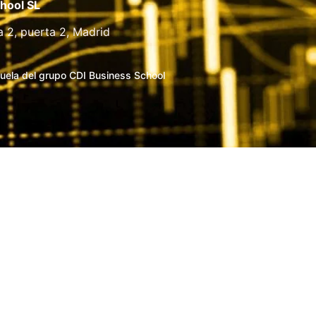
hool SL
a 2, puerta 2, Madrid
uela del grupo CDI Business School