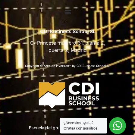
CDI Business School SL
C/ Princesa, número 31, planta 2,
puerta 2, Madrid
Copyright © Area de inversion® by CDI Business School SL
¿Necesitas ayuda?
Escuela del grupo CDI Business School
Chatea con nosotros