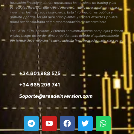
formación financiera, donde mostramos las técnicas de trading y las
estrategias inversión que Área de Inversión utiliza personalmente para
invertir en los mercados financieros. Esta Información es pública y
gratuita y podría ser útil para principiantes y traders expertos y nunca
podrá ser considerada como recomendación o asesoramiento
Los CFDs, ETfs, Acciones y Futuros son instrumentos complejos y tienen
un alto riesgo de perder dinero rápidamente debido al apalancamiento
por lo que debe valorar si es un producto financiero adecuado para usted
+34 601 988 575
+34 665 296 741
Soporte@areadeinversion.com