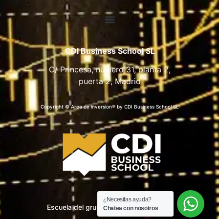
CDI Business School SL
C/ Princesa, número 31, planta 2,
puerta 2, Madrid
Copyright © Area de inversion® by CDI Business School SL
¿Necesitas ayuda?
Escuela del grupo CDI Business School
Chatea con nosotros