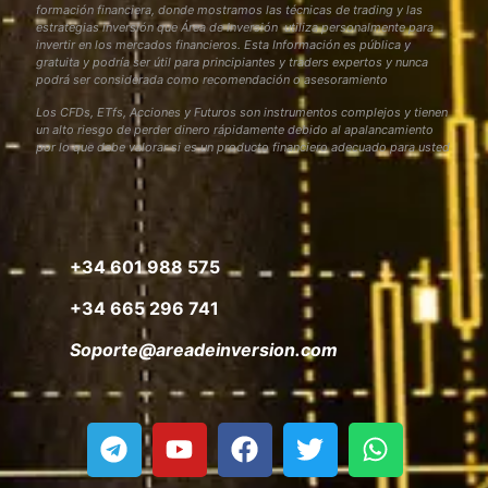
formación financiera, donde mostramos las técnicas de trading y las
estrategias inversión que Área de Inversión utiliza personalmente para
invertir en los mercados financieros. Esta Información es pública y
gratuita y podría ser útil para principiantes y traders expertos y nunca
podrá ser considerada como recomendación o asesoramiento
Los CFDs, ETfs, Acciones y Futuros son instrumentos complejos y tienen
un alto riesgo de perder dinero rápidamente debido al apalancamiento
por lo que debe valorar si es un producto financiero adecuado para usted
+34 601 988 575
+34 665 296 741
Soporte@areadeinversion.com