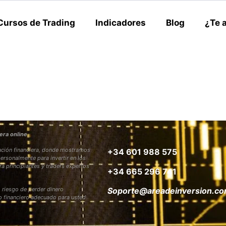
Cursos de Trading
Indicadores
Blog
¿Te 
era online
rmación financiera, donde mostramos
+34 601 988 575
personalmente para invertir en los
ra principiantes y traders expertos
+34 665 296 741
 riesgo de perder dinero
Soporte@areadeinversion.c
to financiero adecuado para usted