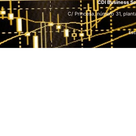
CDI Business Sc
C/ Princesa, número 31, plant
Esc