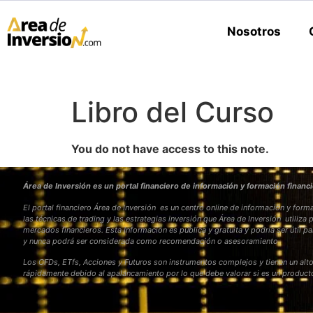
Nosotros
Libro del Curso
You do not have access to this note.
Área de Inversión es un portal financiero de información y formación financi
El portal financiero Área de Inversión es un centro online de información y fo
las técnicas de trading y las estrategias inversión que Área de Inversión utiliza 
mercados financieros. Esta Información es pública y gratuita y podría ser útil pa
y nunca podrá ser considerada como recomendación o asesoramiento
Los CFDs, ETfs, Acciones y Futuros son instrumentos complejos y tienen un alto
rápidamente debido al apalancamiento por lo que debe valorar si es un produc