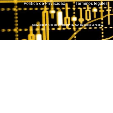
Política de Privacidad
Términos legales
Copyright © Area de inversion® by CDI Business School SL