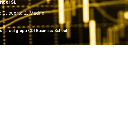
hool SL
a 2, puerta 2, Madrid
uela del grupo CDI Business School