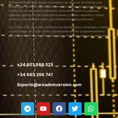
formación financiera, donde mostramos las técnicas de trading y las
estrategias inversión que Área de Inversión utiliza personalmente para
invertir en los mercados financieros. Esta Información es pública y
gratuita y podría ser útil para principiantes y traders expertos y nunca
podrá ser considerada como recomendación o asesoramiento
Los CFDs, ETfs, Acciones y Futuros son instrumentos complejos y tienen
un alto riesgo de perder dinero rápidamente debido al apalancamiento
por lo que debe valorar si es un producto financiero adecuado para usted
+34 601 988 575
+34 665 296 741
Soporte@areadeinversion.com