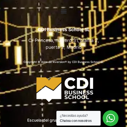
CDI Business School SL
C/ Princesa, número 31, planta 2,
puerta 2, Madrid
Copyright © Area de inversion® by CDI Business School SL
¿Necesitas ayuda?
Escuela del grupo CDI Business School
Chatea con nosotros