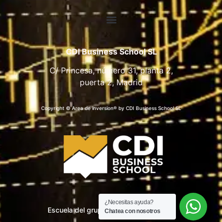
CDI Business School SL
C/ Princesa, número 31, planta 2,
puerta 2, Madrid
Copyright © Area de inversion® by CDI Business School SL
¿Necesitas ayuda?
Escuela del grupo CDI Business School
Chatea con nosotros