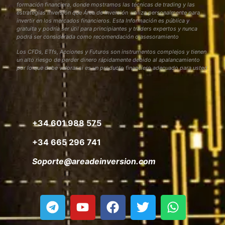
formación financiera, donde mostramos las técnicas de trading y las
estrategias inversión que Área de Inversión utiliza personalmente para
invertir en los mercados financieros. Esta Información es pública y
gratuita y podría ser útil para principiantes y traders expertos y nunca
podrá ser considerada como recomendación o asesoramiento
Los CFDs, ETfs, Acciones y Futuros son instrumentos complejos y tienen
un alto riesgo de perder dinero rápidamente debido al apalancamiento
por lo que debe valorar si es un producto financiero adecuado para usted
+34 601 988 575
+34 665 296 741
Soporte@areadeinversion.com