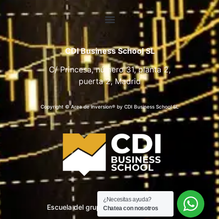
CDI Business School SL
C/ Princesa, número 31, planta 2,
puerta 2, Madrid
Copyright © Area de inversion® by CDI Business School SL
¿Necesitas ayuda?
Escuela del grupo CDI Business School
Chatea con nosotros