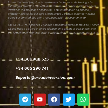
formación financiera, donde mostramos las técnicas de trading y las
estrategias inversión que Área de Inversión utiliza personalmente para
invertir en los mercados financieros. Esta Información es pública y
gratuita y podría ser útil para principiantes y traders expertos y nunca
podrá ser considerada como recomendación o asesoramiento
Los CFDs, ETfs, Acciones y Futuros son instrumentos complejos y tienen
un alto riesgo de perder dinero rápidamente debido al apalancamiento
por lo que debe valorar si es un producto financiero adecuado para usted
+34 601 988 575
+34 665 296 741
Soporte@areadeinversion.com