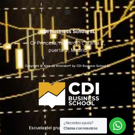
CDI Business School SL
C/ Princesa, número 31, planta 2,
puerta 2, Madrid
Copyright © Area de inversion® by CDI Business School SL
¿Necesitas ayuda?
Escuela del grupo CDI Business School
Chatea con nosotros