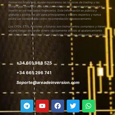
formación financiera, donde mostramos las técnicas de trading y las
estrategias inversión que Área de Inversión utiliza personalmente para
invertir en los mercados financieros. Esta Información es pública y
gratuita y podría ser útil para principiantes y traders expertos y nunca
podrá ser considerada como recomendación o asesoramiento
Los CFDs, ETfs, Acciones y Futuros son instrumentos complejos y tienen
un alto riesgo de perder dinero rápidamente debido al apalancamiento
por lo que debe valorar si es un producto financiero adecuado para usted
+34 601 988 575
+34 665 296 741
Soporte@areadeinversion.com