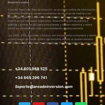
financiera online
El portal financiero Área de Inversión es un centro online de información y
formación financiera, donde mostramos las técnicas de trading y las
estrategias inversión que Área de Inversión utiliza personalmente para
invertir en los mercados financieros. Esta Información es pública y
gratuita y podría ser útil para principiantes y traders expertos y nunca
podrá ser considerada como recomendación o asesoramiento
Los CFDs, ETfs, Acciones y Futuros son instrumentos complejos y tienen
un alto riesgo de perder dinero rápidamente debido al apalancamiento
por lo que debe valorar si es un producto financiero adecuado para usted
+34 601 988 575
+34 665 296 741
Soporte@areadeinversion.com