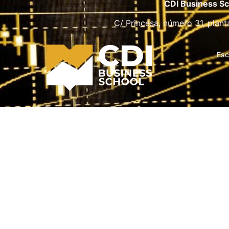
CDI Business Sc
C/ Princesa, número 31, plant
Esc