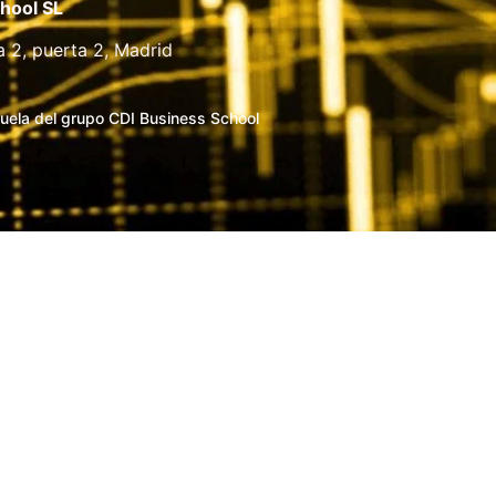
hool SL
a 2, puerta 2, Madrid
uela del grupo CDI Business School