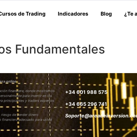
Cursos de Trading
Indicadores
Blog
¿Te 
os Fundamentales
era online
rmación financiera, donde mostramos
+34 601 988 575
personalmente para invertir en los
ra principiantes y traders expertos
+34 665 296 741
 riesgo de perder dinero
Soporte@areadeinversion.c
to financiero adecuado para usted