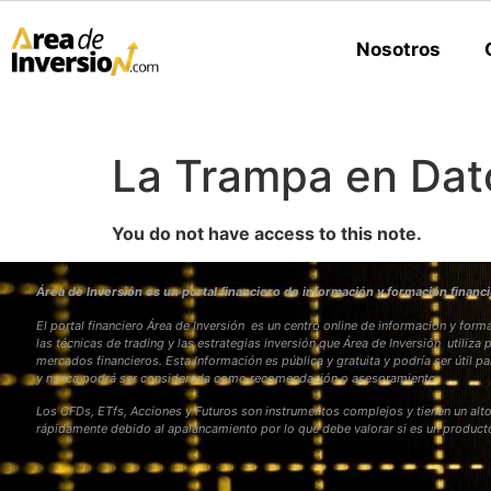
Nosotros
La Trampa en Dat
You do not have access to this note.
Área de Inversión es un portal financiero de información y formación financi
El portal financiero Área de Inversión es un centro online de información y fo
las técnicas de trading y las estrategias inversión que Área de Inversión utiliza 
mercados financieros. Esta Información es pública y gratuita y podría ser útil pa
y nunca podrá ser considerada como recomendación o asesoramiento
Los CFDs, ETfs, Acciones y Futuros son instrumentos complejos y tienen un alto
rápidamente debido al apalancamiento por lo que debe valorar si es un produc