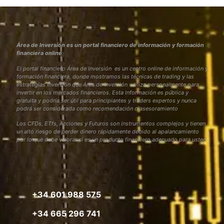
Área de Inversión es un portal financiero de información y formación
financiera online
El portal financiero Área de Inversión es un centro online de información y
formación financiera, donde mostramos las técnicas de trading y las
estrategias inversión que Área de Inversión utiliza personalmente para
invertir en los mercados financieros. Esta Información es pública y
gratuita y podría ser útil para principiantes y traders expertos y nunca
podrá ser considerada como recomendación o asesoramiento
Los CFDs, ETfs, Acciones y Futuros son instrumentos complejos y tienen
un alto riesgo de perder dinero rápidamente debido al apalancamiento
por lo que debe valorar si es un producto financiero adecuado para usted
+34 601 988 575
+34 665 296 741