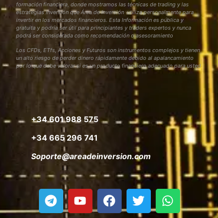
formación financiera, donde mostramos las técnicas de trading y las
estrategias inversión que Área de Inversión utiliza personalmente para
invertir en los mercados financieros. Esta Información es pública y
gratuita y podría ser útil para principiantes y traders expertos y nunca
podrá ser considerada como recomendación o asesoramiento
Los CFDs, ETfs, Acciones y Futuros son instrumentos complejos y tienen
un alto riesgo de perder dinero rápidamente debido al apalancamiento
por lo que debe valorar si es un producto financiero adecuado para usted
+34 601 988 575
+34 665 296 741
Soporte@areadeinversion.com