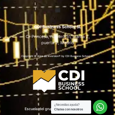
CDI Business School SL
C/ Princesa, número 31, planta 2,
puerta 2, Madrid
Copyright © Area de inversion® by CDI Business School SL
¿Necesitas ayuda?
Escuela del grupo CDI Business School
Chatea con nosotros