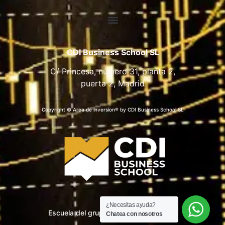
CDI Business School SL
C/ Princesa, número 31, planta 2,
puerta 2, Madrid
Copyright © Area de inversion® by CDI Business School SL
¿Necesitas ayuda?
Escuela del grupo CDI Business School
Chatea con nosotros