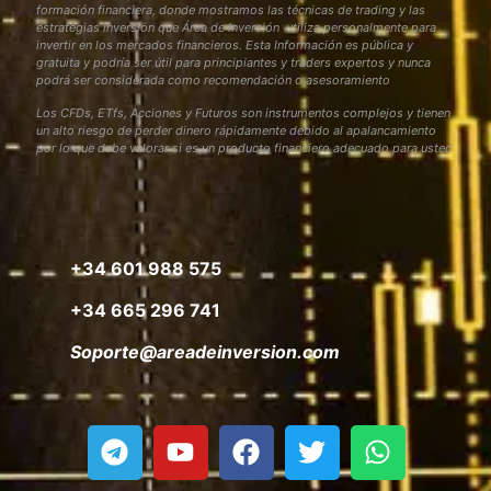
formación financiera, donde mostramos las técnicas de trading y las
estrategias inversión que Área de Inversión utiliza personalmente para
invertir en los mercados financieros. Esta Información es pública y
gratuita y podría ser útil para principiantes y traders expertos y nunca
podrá ser considerada como recomendación o asesoramiento
Los CFDs, ETfs, Acciones y Futuros son instrumentos complejos y tienen
un alto riesgo de perder dinero rápidamente debido al apalancamiento
por lo que debe valorar si es un producto financiero adecuado para usted
+34 601 988 575
+34 665 296 741
Soporte@areadeinversion.com