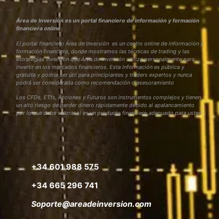
Área de Inversión es un portal financiero de información y formación
financiera online
El portal financiero Área de Inversión es un centro online de información y
formación financiera, donde mostramos las técnicas de trading y las
estrategias inversión que Área de Inversión utiliza personalmente para
invertir en los mercados financieros. Esta Información es pública y
gratuita y podría ser útil para principiantes y traders expertos y nunca
podrá ser considerada como recomendación o asesoramiento
Los CFDs, ETfs, Acciones y Futuros son instrumentos complejos y tienen
un alto riesgo de perder dinero rápidamente debido al apalancamiento
por lo que debe valorar si es un producto financiero adecuado para usted
+34 601 988 575
+34 665 296 741
Soporte@areadeinversion.com