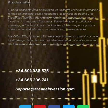
financiera online
El portal financiero Área de Inversión es un centro online de información y
formación financiera, donde mostramos las técnicas de trading y las
estrategias inversión que Área de Inversión utiliza personalmente para
invertir en los mercados financieros. Esta Información es pública y
gratuita y podría ser útil para principiantes y traders expertos y nunca
podrá ser considerada como recomendación o asesoramiento
Los CFDs, ETfs, Acciones y Futuros son instrumentos complejos y tienen
un alto riesgo de perder dinero rápidamente debido al apalancamiento
por lo que debe valorar si es un producto financiero adecuado para usted
+34 601 988 575
+34 665 296 741
Soporte@areadeinversion.com