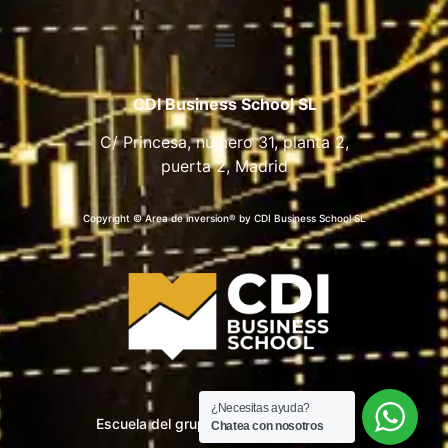
CDI Business School SL
C/ Princesa, número 31, planta 2,
puerta 2, Madrid
Copyright © Area de inversion® by CDI Business School SL
¿Necesitas ayuda?
Escuela del grupo CDI Business School
Chatea con nosotros