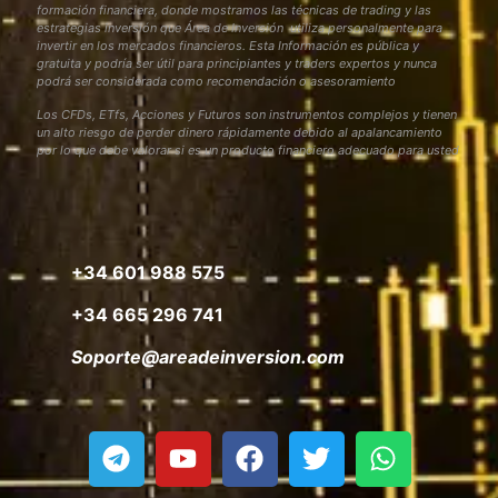
formación financiera, donde mostramos las técnicas de trading y las
estrategias inversión que Área de Inversión utiliza personalmente para
invertir en los mercados financieros. Esta Información es pública y
gratuita y podría ser útil para principiantes y traders expertos y nunca
podrá ser considerada como recomendación o asesoramiento
Los CFDs, ETfs, Acciones y Futuros son instrumentos complejos y tienen
un alto riesgo de perder dinero rápidamente debido al apalancamiento
por lo que debe valorar si es un producto financiero adecuado para usted
+34 601 988 575
+34 665 296 741
Soporte@areadeinversion.com