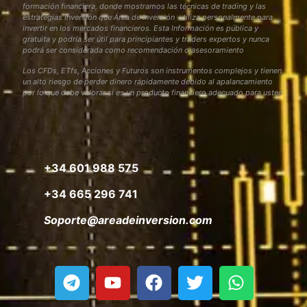
formación financiera, donde mostramos las técnicas de trading y las
estrategias inversión que Área de Inversión utiliza personalmente para
invertir en los mercados financieros. Esta Información es pública y
gratuita y podría ser útil para principiantes y traders expertos y nunca
podrá ser considerada como recomendación o asesoramiento
Los CFDs, ETfs, Acciones y Futuros son instrumentos complejos y tienen
un alto riesgo de perder dinero rápidamente debido al apalancamiento
por lo que debe valorar si es un producto financiero adecuado para usted
+34 601 988 575
+34 665 296 741
Soporte@areadeinversion.com