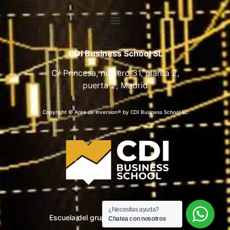
CDI Business School SL
C/ Princesa, número 31, planta 2,
puerta 2, Madrid
Copyright © Area de inversion® by CDI Business School SL
¿Necesitas ayuda?
Escuela del grupo CDI Business School
Chatea con nosotros