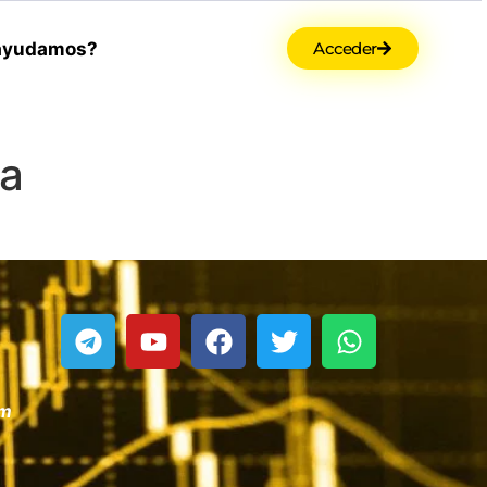
ayudamos?
Acceder
na
om