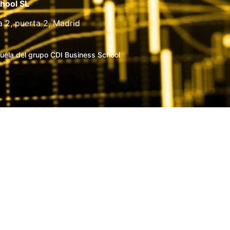
hool SL
a 2, puerta 2, Madrid
uela del grupo CDI Business School