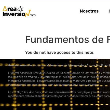
Nosotros
Fundamentos de R
You do not have access to this note.
Área de Inversión es un portal financiero de información y formación financi
El portal financiero Área de Inversión es un centro online de información y fo
las técnicas de trading y las estrategias inversión que Área de Inversión utiliza 
mercados financieros. Esta Información es pública y gratuita y podría ser útil pa
y nunca podrá ser considerada como recomendación o asesoramiento
Los CFDs, ETfs, Acciones y Futuros son instrumentos complejos y tienen un alto
rápidamente debido al apalancamiento por lo que debe valorar si es un produc