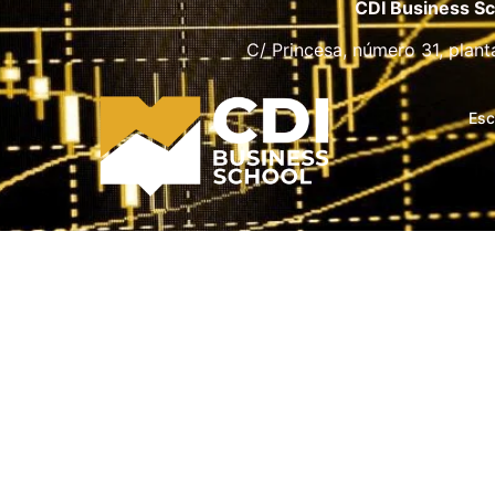
CDI Business Sc
C/ Princesa, número 31, plant
Esc