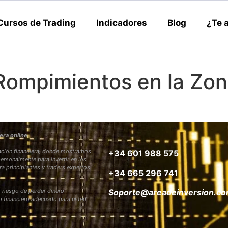
Cursos de Trading
Indicadores
Blog
¿Te 
ompimientos en la Zo
era online
rmación financiera, donde mostramos
+34 601 988 575
personalmente para invertir en los
ra principiantes y traders expertos
+34 665 296 741
 riesgo de perder dinero
Soporte@areadeinversion.c
to financiero adecuado para usted