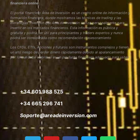
financiera online
El portal financiero Área de Inversión es un centro online de información y
formación financiera, donde mostramos las técnicas de trading y las
estrategias inversión que Área de Inversión utiliza personalmente para
invertir en los mercados financieros. Esta Información es pública y
gratuita y podría ser útil para principiantes y traders expertos y nunca
podrá ser considerada como recomendación o asesoramiento
Los CFDs, ETfs, Acciones y Futuros son instrumentos complejos y tienen
un alto riesgo de perder dinero rápidamente debido al apalancamiento
por lo que debe valorar si es un producto financiero adecuado para usted
+34 601 988 575
+34 665 296 741
Soporte@areadeinversion.com