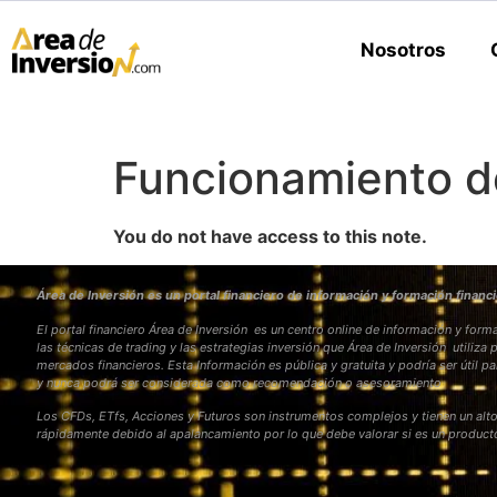
Nosotros
Funcionamiento de
You do not have access to this note.
Área de Inversión es un portal financiero de información y formación financi
El portal financiero Área de Inversión es un centro online de información y fo
las técnicas de trading y las estrategias inversión que Área de Inversión utiliza 
mercados financieros. Esta Información es pública y gratuita y podría ser útil pa
y nunca podrá ser considerada como recomendación o asesoramiento
Los CFDs, ETfs, Acciones y Futuros son instrumentos complejos y tienen un alto
rápidamente debido al apalancamiento por lo que debe valorar si es un produc