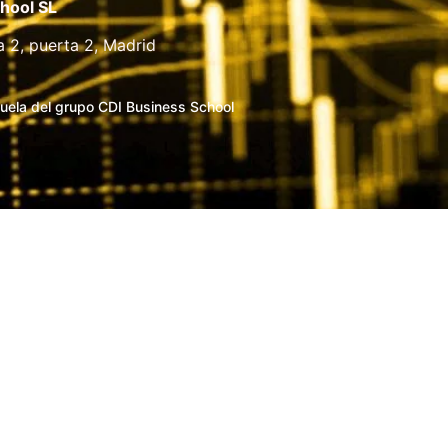
hool SL
a 2, puerta 2, Madrid
uela del grupo CDI Business School