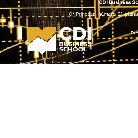
CDI Business Sc
C/ Princesa, número 31, plant
Esc