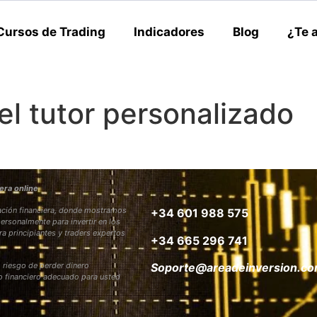
Cursos de Trading
Indicadores
Blog
¿Te 
l tutor personalizado
era online
rmación financiera, donde mostramos
+34 601 988 575
personalmente para invertir en los
ra principiantes y traders expertos
+34 665 296 741
 riesgo de perder dinero
Soporte@areadeinversion.c
to financiero adecuado para usted