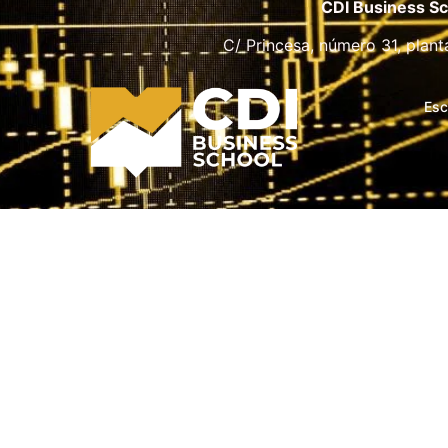
CDI Business Sc
C/ Princesa, número 31, plant
Esc