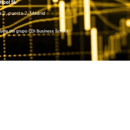
hool SL
a 2, puerta 2, Madrid
uela del grupo CDI Business School