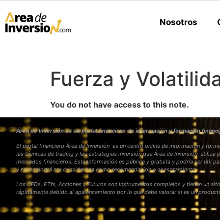
Nosotros
Fuerza y Volatilid
You do not have access to this note.
Área de Inversión es un portal financiero de información y formación financi
El portal financiero Área de Inversión es un centro online de información y fo
las técnicas de trading y las estrategias inversión que Área de Inversión utiliza 
mercados financieros. Esta Información es pública y gratuita y podría ser útil pa
y nunca podrá ser considerada como recomendación o asesoramiento
Los CFDs, ETfs, Acciones y Futuros son instrumentos complejos y tienen un alto
rápidamente debido al apalancamiento por lo que debe valorar si es un produc