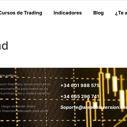
Cursos de Trading
Indicadores
Blog
¿Te 
ad
era online
rmación financiera, donde mostramos
+34 601 988 575
personalmente para invertir en los
ra principiantes y traders expertos
+34 665 296 741
 riesgo de perder dinero
Soporte@areadeinversion.c
to financiero adecuado para usted