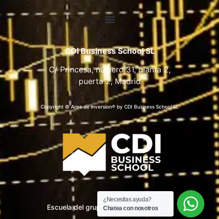
CDI Business School SL
C/ Princesa, número 31, planta 2,
puerta 2, Madrid
Copyright © Area de inversion® by CDI Business School SL
¿Necesitas ayuda?
Escuela del grupo CDI Business School
Chatea con nosotros