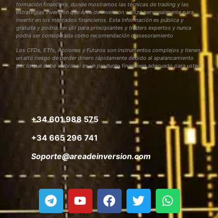
formación financiera, donde mostramos las técnicas de trading y las
estrategias inversión que Área de Inversión utiliza personalmente para
invertir en los mercados financieros. Esta Información es pública y
gratuita y podría ser útil para principiantes y traders expertos y nunca
podrá ser considerada como recomendación o asesoramiento
Los CFDs, ETfs, Acciones y Futuros son instrumentos complejos y tienen
un alto riesgo de perder dinero rápidamente debido al apalancamiento
por lo que debe valorar si es un producto financiero adecuado para usted
+34 601 988 575
+34 665 296 741
Soporte@areadeinversion.com