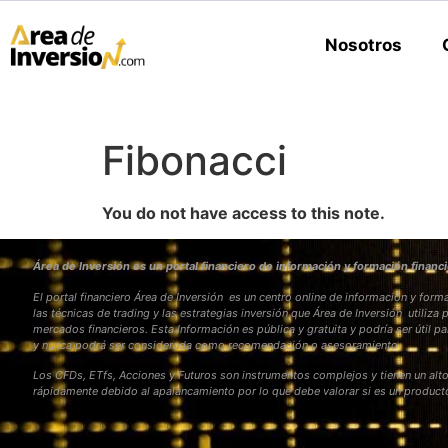
Nosotros
Fibonacci
You do not have access to this note.
Área de Inversión es un portal financiero de información y formación financi
El portal financiero Área de Inversión es un centro online de información y fo
las técnicas de trading y las estrategias inversión que Área de Inversión utiliza 
mercados financieros. Esta Información es pública y gratuita y podría ser útil pa
y nunca podrá ser considerada como recomendación o asesoramiento
Los CFDs, ETfs, Acciones y Futuros son instrumentos complejos y tienen un alto
rápidamente debido al apalancamiento por lo que debe valorar si es un produc