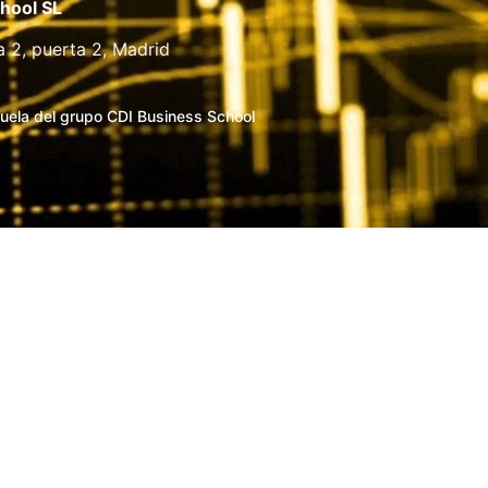
hool SL
a 2, puerta 2, Madrid
uela del grupo CDI Business School