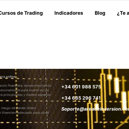
Cursos de Trading
Indicadores
Blog
¿Te 
era online
rmación financiera, donde mostramos
+34 601 988 575
personalmente para invertir en los
ra principiantes y traders expertos
+34 665 296 741
 riesgo de perder dinero
Soporte@areadeinversion.c
to financiero adecuado para usted