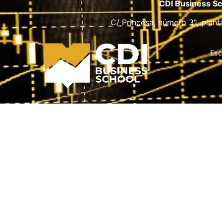
CDI Business Sc
C/ Princesa, número 31, plant
Esc