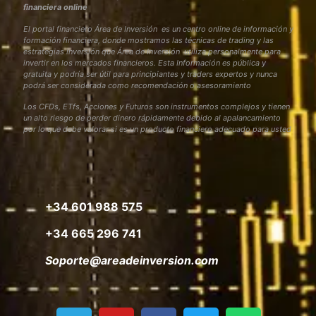
financiera online
El portal financiero Área de Inversión es un centro online de información y
formación financiera, donde mostramos las técnicas de trading y las
estrategias inversión que Área de Inversión utiliza personalmente para
invertir en los mercados financieros. Esta Información es pública y
gratuita y podría ser útil para principiantes y traders expertos y nunca
podrá ser considerada como recomendación o asesoramiento
Los CFDs, ETfs, Acciones y Futuros son instrumentos complejos y tienen
un alto riesgo de perder dinero rápidamente debido al apalancamiento
por lo que debe valorar si es un producto financiero adecuado para usted
+34 601 988 575
+34 665 296 741
Soporte@areadeinversion.com