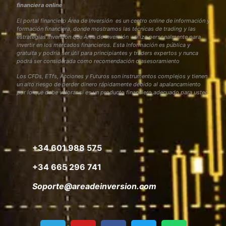
financiera online
El portal financiero Área de Inversión es un centro online de información y
formación financiera, donde mostramos las técnicas de trading y las
estrategias inversión que Área de Inversión utiliza personalmente para
invertir en los mercados financieros. Esta Información es pública y
gratuita y podría ser útil para principiantes y traders expertos y nunca
podrá ser considerada como recomendación o asesoramiento
Los CFDs, ETfs, Acciones y Futuros son instrumentos complejos y tienen
un alto riesgo de perder dinero rápidamente debido al apalancamiento
por lo que debe valorar si es un producto financiero adecuado para usted
+34 601 988 575
+34 665 296 741
Soporte@areadeinversion.com