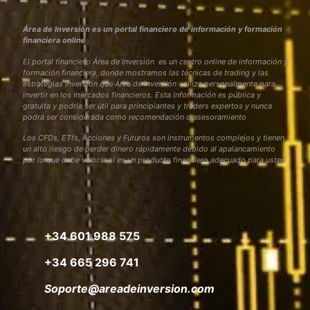
Área de Inversión es un portal financiero de información y formación
financiera online
El portal financiero Área de Inversión es un centro online de información y
formación financiera, donde mostramos las técnicas de trading y las
estrategias inversión que Área de Inversión utiliza personalmente para
invertir en los mercados financieros. Esta Información es pública y
gratuita y podría ser útil para principiantes y traders expertos y nunca
podrá ser considerada como recomendación o asesoramiento
Los CFDs, ETfs, Acciones y Futuros son instrumentos complejos y tienen
un alto riesgo de perder dinero rápidamente debido al apalancamiento
por lo que debe valorar si es un producto financiero adecuado para usted
+34 601 988 575
+34 665 296 741
Soporte@areadeinversion.com