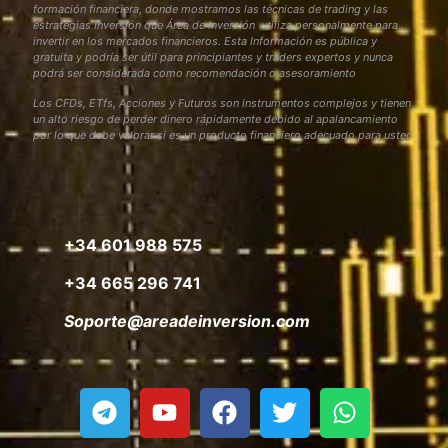
formación financiera, donde mostramos las técnicas de trading y las
estrategias inversión que Área de Inversión utiliza personalmente para
invertir en los mercados financieros. Esta Información es pública y
gratuita y podría ser útil para principiantes y traders expertos y nunca
podrá ser considerada como recomendación o asesoramiento
Los CFDs, ETfs, Acciones y Futuros son instrumentos complejos y tienen
un alto riesgo de perder dinero rápidamente debido al apalancamiento
por lo que debe valorar si es un producto financiero adecuado para usted
+34 601 988 575
+34 665 296 741
Soporte@areadeinversion.com