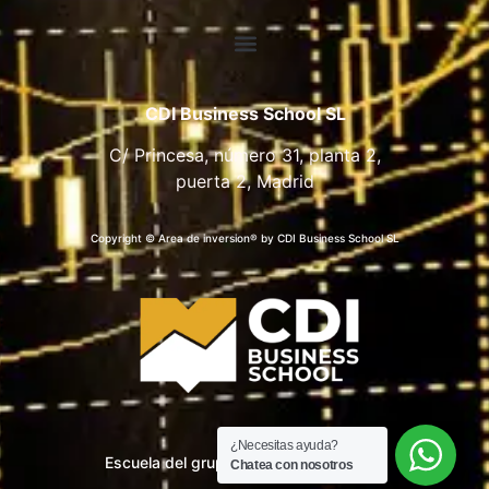
CDI Business School SL
C/ Princesa, número 31, planta 2,
puerta 2, Madrid
Copyright © Area de inversion® by CDI Business School SL
¿Necesitas ayuda?
Escuela del grupo CDI Business School
Chatea con nosotros