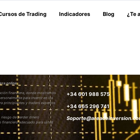
Cursos de Trading
Indicadores
Blog
¿Te 
era online
rmación financiera, donde mostramos
+34 601 988 575
personalmente para invertir en los
ra principiantes y traders expertos
+34 665 296 741
 riesgo de perder dinero
Soporte@areadeinversion.c
to financiero adecuado para usted