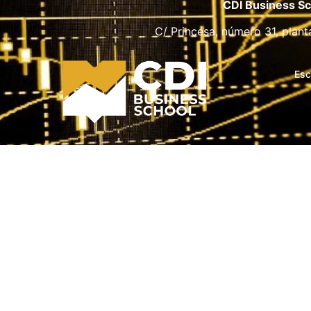
CDI Business Sc
C/ Princesa, número 31, plant
Esc