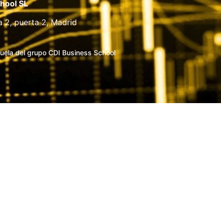
hool SL
a 2, puerta 2, Madrid
uela del grupo CDI Business School