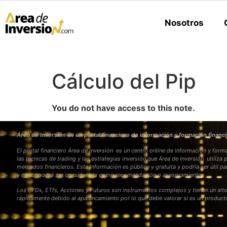
Nosotros
Cálculo del Pip
You do not have access to this note.
Área de Inversión es un portal financiero de información y formación financi
El portal financiero Área de Inversión es un centro online de información y fo
las técnicas de trading y las estrategias inversión que Área de Inversión utiliza 
mercados financieros. Esta Información es pública y gratuita y podría ser útil pa
y nunca podrá ser considerada como recomendación o asesoramiento
Los CFDs, ETfs, Acciones y Futuros son instrumentos complejos y tienen un alto
rápidamente debido al apalancamiento por lo que debe valorar si es un produc