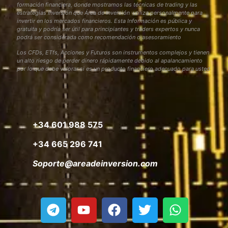
formación financiera, donde mostramos las técnicas de trading y las
estrategias inversión que Área de Inversión utiliza personalmente para
invertir en los mercados financieros. Esta Información es pública y
gratuita y podría ser útil para principiantes y traders expertos y nunca
podrá ser considerada como recomendación o asesoramiento
Los CFDs, ETfs, Acciones y Futuros son instrumentos complejos y tienen
un alto riesgo de perder dinero rápidamente debido al apalancamiento
por lo que debe valorar si es un producto financiero adecuado para usted
+34 601 988 575
+34 665 296 741
Soporte@areadeinversion.com