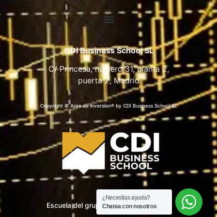
CDI Business School SL
C/ Princesa, número 31, planta 2,
puerta 2, Madrid
Copyright © Area de inversion® by CDI Business School SL
¿Necesitas ayuda?
Escuela del grupo CDI Business School
Chatea con nosotros