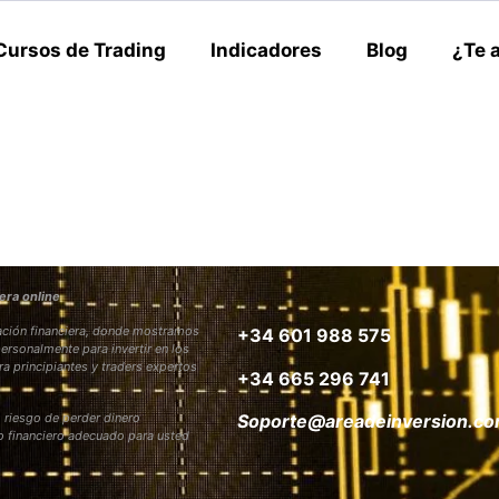
Cursos de Trading
Indicadores
Blog
¿Te 
era online
rmación financiera, donde mostramos
+34 601 988 575
personalmente para invertir en los
ra principiantes y traders expertos
+34 665 296 741
 riesgo de perder dinero
Soporte@areadeinversion.c
to financiero adecuado para usted