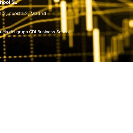
hool SL
a 2, puerta 2, Madrid
uela del grupo CDI Business School