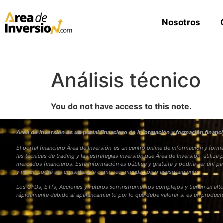
Nosotros
Análisis técnico
You do not have access to this note.
Área de Inversión es un portal financiero de información y formación financi
El portal financiero Área de Inversión es un centro online de información y fo
las técnicas de trading y las estrategias inversión que Área de Inversión utiliza 
mercados financieros. Esta Información es pública y gratuita y podría ser útil pa
y nunca podrá ser considerada como recomendación o asesoramiento
Los CFDs, ETfs, Acciones y Futuros son instrumentos complejos y tienen un alto
rápidamente debido al apalancamiento por lo que debe valorar si es un produc