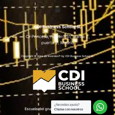
CDI Business School SL
C/ Princesa, número 31, planta 2,
puerta 2, Madrid
Copyright © Area de inversion® by CDI Business School SL
¿Necesitas ayuda?
Escuela del grupo CDI Business School
Chatea con nosotros