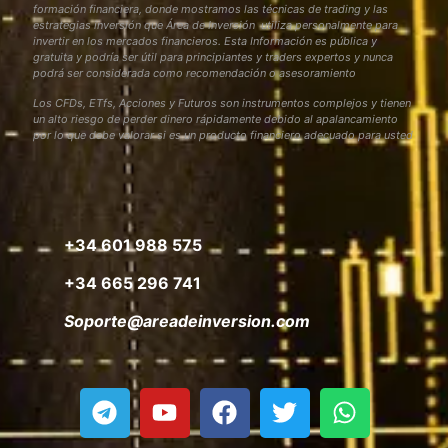
formación financiera, donde mostramos las técnicas de trading y las
estrategias inversión que Área de Inversión utiliza personalmente para
invertir en los mercados financieros. Esta Información es pública y
gratuita y podría ser útil para principiantes y traders expertos y nunca
podrá ser considerada como recomendación o asesoramiento
Los CFDs, ETfs, Acciones y Futuros son instrumentos complejos y tienen
un alto riesgo de perder dinero rápidamente debido al apalancamiento
por lo que debe valorar si es un producto financiero adecuado para usted
+34 601 988 575
+34 665 296 741
Soporte@areadeinversion.com