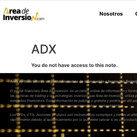
Nosotros
ADX
You do not have access to this note.
Área de Inversión es un portal financiero de información y formación financi
El portal financiero Área de Inversión es un centro online de información y fo
las técnicas de trading y las estrategias inversión que Área de Inversión utiliza 
mercados financieros. Esta Información es pública y gratuita y podría ser útil pa
y nunca podrá ser considerada como recomendación o asesoramiento
Los CFDs, ETfs, Acciones y Futuros son instrumentos complejos y tienen un alto
rápidamente debido al apalancamiento por lo que debe valorar si es un produc