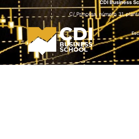
CDI Business Sc
C/ Princesa, número 31, plant
Esc