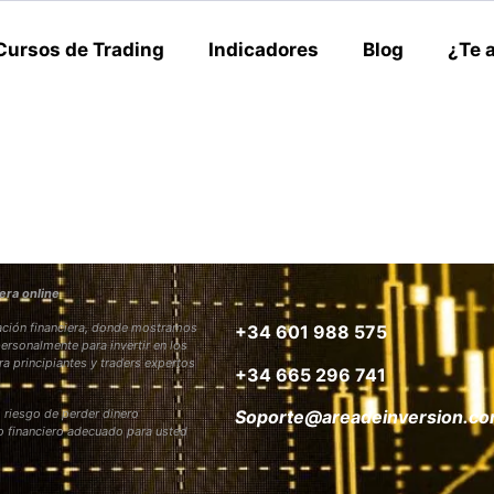
Cursos de Trading
Indicadores
Blog
¿Te 
era online
rmación financiera, donde mostramos
+34 601 988 575
personalmente para invertir en los
ra principiantes y traders expertos
+34 665 296 741
 riesgo de perder dinero
Soporte@areadeinversion.c
to financiero adecuado para usted