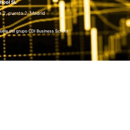
hool SL
a 2, puerta 2, Madrid
uela del grupo CDI Business School