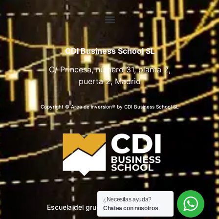
CDI Business School SL
C/ Princesa, número 31, planta 2,
puerta 2, Madrid
Copyright © Area de inversion® by CDI Business School SL
¿Necesitas ayuda?
Escuela del grupo CDI Business School
Chatea con nosotros