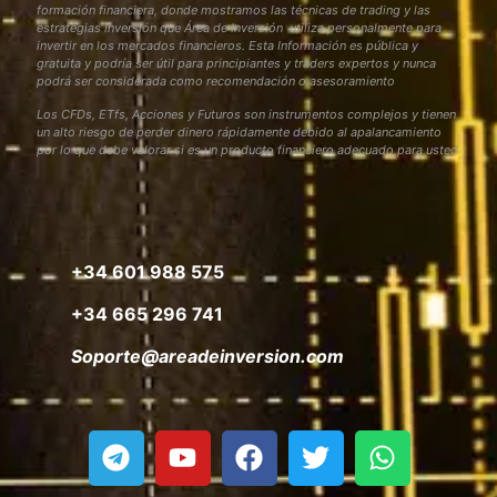
formación financiera, donde mostramos las técnicas de trading y las
estrategias inversión que Área de Inversión utiliza personalmente para
invertir en los mercados financieros. Esta Información es pública y
gratuita y podría ser útil para principiantes y traders expertos y nunca
podrá ser considerada como recomendación o asesoramiento
Los CFDs, ETfs, Acciones y Futuros son instrumentos complejos y tienen
un alto riesgo de perder dinero rápidamente debido al apalancamiento
por lo que debe valorar si es un producto financiero adecuado para usted
+34 601 988 575
+34 665 296 741
Soporte@areadeinversion.com