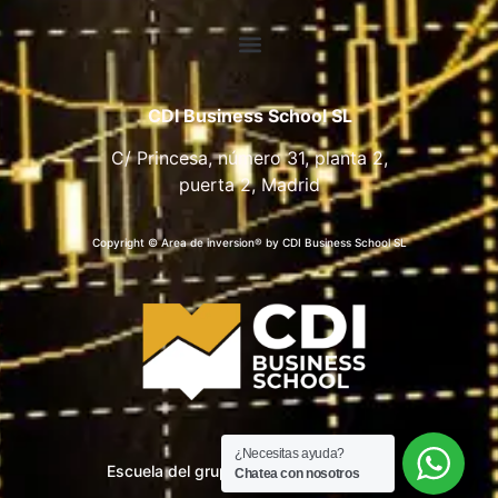
CDI Business School SL
C/ Princesa, número 31, planta 2,
puerta 2, Madrid
Copyright © Area de inversion® by CDI Business School SL
¿Necesitas ayuda?
Escuela del grupo CDI Business School
Chatea con nosotros