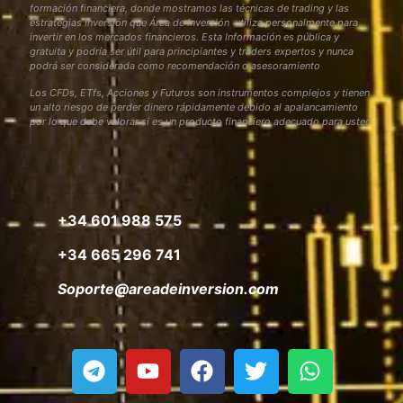
formación financiera, donde mostramos las técnicas de trading y las
estrategias inversión que Área de Inversión utiliza personalmente para
invertir en los mercados financieros. Esta Información es pública y
gratuita y podría ser útil para principiantes y traders expertos y nunca
podrá ser considerada como recomendación o asesoramiento
Los CFDs, ETfs, Acciones y Futuros son instrumentos complejos y tienen
un alto riesgo de perder dinero rápidamente debido al apalancamiento
por lo que debe valorar si es un producto financiero adecuado para usted
+34 601 988 575
+34 665 296 741
Soporte@areadeinversion.com