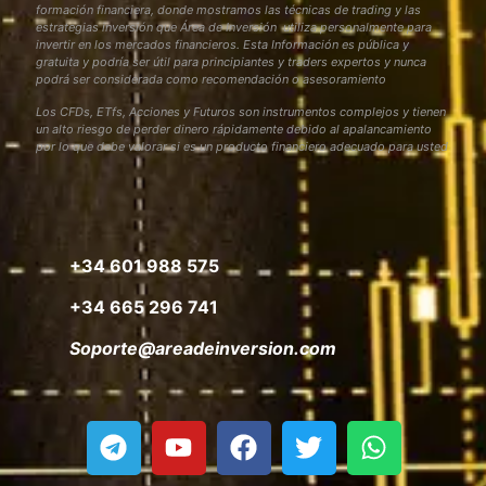
formación financiera, donde mostramos las técnicas de trading y las
estrategias inversión que Área de Inversión utiliza personalmente para
invertir en los mercados financieros. Esta Información es pública y
gratuita y podría ser útil para principiantes y traders expertos y nunca
podrá ser considerada como recomendación o asesoramiento
Los CFDs, ETfs, Acciones y Futuros son instrumentos complejos y tienen
un alto riesgo de perder dinero rápidamente debido al apalancamiento
por lo que debe valorar si es un producto financiero adecuado para usted
+34 601 988 575
+34 665 296 741
Soporte@areadeinversion.com