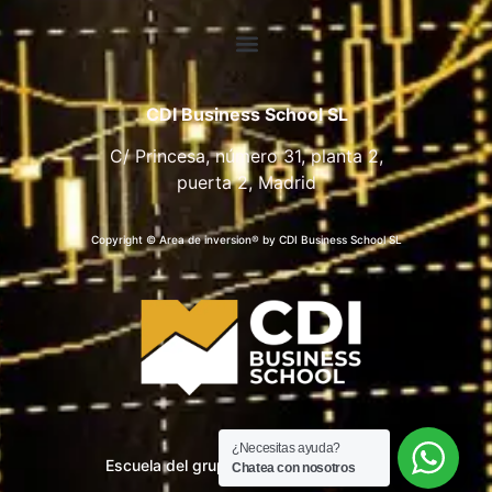
CDI Business School SL
C/ Princesa, número 31, planta 2,
puerta 2, Madrid
Copyright © Area de inversion® by CDI Business School SL
¿Necesitas ayuda?
Escuela del grupo CDI Business School
Chatea con nosotros