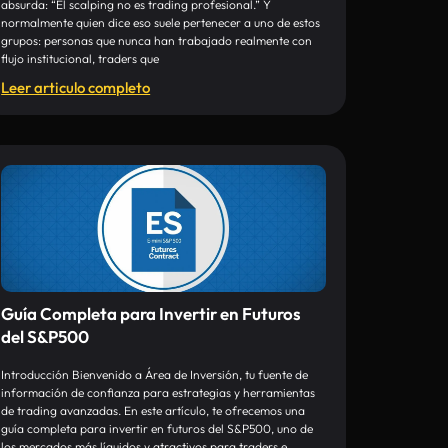
absurda: “El scalping no es trading profesional.” Y
normalmente quien dice eso suele pertenecer a uno de estos
grupos: personas que nunca han trabajado realmente con
flujo institucional, traders que
Leer articulo completo
Guía Completa para Invertir en Futuros
del S&P500
Introducción Bienvenido a Área de Inversión, tu fuente de
información de confianza para estrategias y herramientas
de trading avanzadas. En este artículo, te ofrecemos una
guía completa para invertir en futuros del S&P500, uno de
los mercados más líquidos y atractivos para traders e