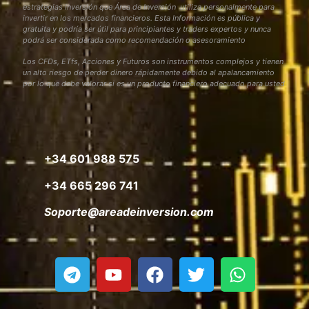
estrategias inversión que Área de Inversión utiliza personalmente para
invertir en los mercados financieros. Esta Información es pública y
gratuita y podría ser útil para principiantes y traders expertos y nunca
podrá ser considerada como recomendación o asesoramiento
Los CFDs, ETfs, Acciones y Futuros son instrumentos complejos y tienen
un alto riesgo de perder dinero rápidamente debido al apalancamiento
por lo que debe valorar si es un producto financiero adecuado para usted
+34 601 988 575
+34 665 296 741
Soporte@areadeinversion.com