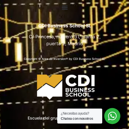
CDI Business School SL
C/ Princesa, número 31, planta 2,
puerta 2, Madrid
Copyright © Area de inversion® by CDI Business School SL
¿Necesitas ayuda?
Escuela del grupo CDI Business School
Chatea con nosotros